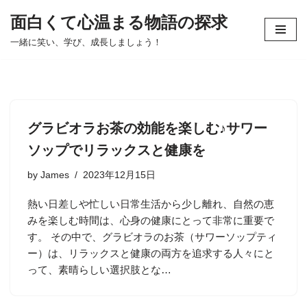
面白くて心温まる物語の探求
コ
一緒に笑い、学び、成長しましょう！
ン
テ
ン
ツ
へ
グラビオラお茶の効能を楽しむ♪サワー
ス
ソップでリラックスと健康を
キ
ッ
by
James
2023年12月15日
プ
熱い日差しや忙しい日常生活から少し離れ、自然の恵
みを楽しむ時間は、心身の健康にとって非常に重要で
す。 その中で、グラビオラのお茶（サワーソップティ
ー）は、リラックスと健康の両方を追求する人々にと
って、素晴らしい選択肢とな…