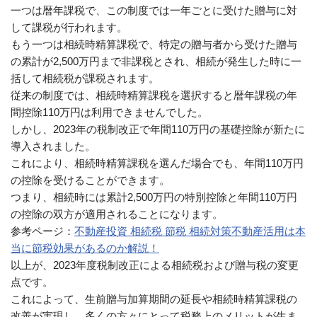
一つは暦年課税で、この制度では一年ごとに受けた贈与に対
して課税が行われます。
もう一つは相続時精算課税で、特定の贈与者から受けた贈与
の累計が2,500万円まで非課税とされ、相続が発生した時に一
括して相続税が課税されます。
従来の制度では、相続時精算課税を選択すると暦年課税の年
間控除110万円は利用できませんでした。
しかし、2023年の税制改正で年間110万円の基礎控除が新たに
導入されました。
これにより、相続時精算課税を選んだ場合でも、年間110万円
の控除を受けることができます。
つまり、相続時には累計2,500万円の特別控除と年間110万円
の控除の双方が適用されることになります。
参考ページ：
不動産投資 相続税 節税 相続対策不動産活用は本
当に節税効果があるのか解説！
以上が、2023年度税制改正による相続税および贈与税の変更
点です。
これによって、生前贈与加算期間の延長や相続時精算課税の
改善が実現し、多くの方々にとって税務上のメリットが生ま