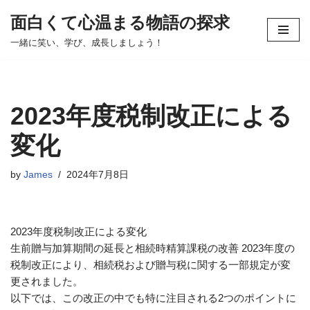
面白くて心温まる物語の探求
コ
一緒に笑い、学び、成長しましょう！
ン
テ
ン
ツ
2023年度税制改正による
へ
ス
変化
キ
ッ
by
James
2024年7月8日
プ
2023年度税制改正による変化
生前贈与加算期間の延長と相続時精算課税の改善 2023年度の
税制改正により、相続税および贈与税に関する一部規定が変
更されました。
以下では、この改正の中でも特に注目される2つのポイントに