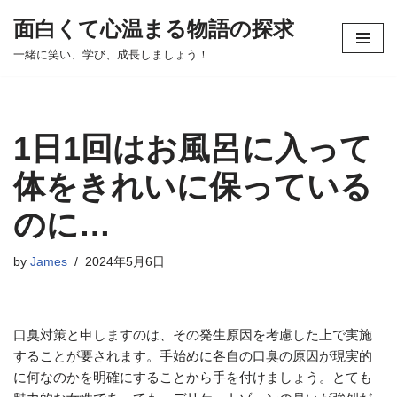
面白くて心温まる物語の探求
コ
一緒に笑い、学び、成長しましょう！
ン
テ
ン
ツ
1日1回はお風呂に入って
へ
ス
体をきれいに保っている
キ
のに…
ッ
プ
by
James
2024年5月6日
口臭対策と申しますのは、その発生原因を考慮した上で実施
することが要されます。手始めに各自の口臭の原因が現実的
に何なのかを明確にすることから手を付けましょう。とても