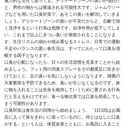
魅力的な女性であっても、デリケートゾーンの臭いが強烈だ
と、男性の側からは敬遠される可能性大です。ジャムウソー
プなどを用いた口臭対策で、あそこの臭いを解消していきま
しょう。デリケートゾーンの臭いが不安だからと、石鹸で強
く洗浄するという行為は危険です。自浄作用が低下してしま
い、これまで以上にきつい臭いが発散されることになりま
す。生活リズムの崩れや積み重なるストレス、日常での運動
不足やバランスの悪い食生活は、すべてにわたって口臭を増
幅する因子となります。
口臭が心配になったら、日々の生活習慣を見直すことから始
めましょう。フット用の消臭スプレーをその都度足に吹きか
けておくと、足の臭いを気にしないようになります。雑菌の
大量繁殖を予防できるため、臭いが生じなくなるのです。体
に物を入れることは生命を維持していくために要される行為
だと言えるわけですが、食べる物次第では口臭を助長してし
まう可能性があります。
口臭対策は食生活の回帰から始めましょう。「1日1回はお風
呂に入って体をきれいに保っているのに、何とはなしに口臭
がする」という人は、体質改善とともに、お風呂に入ること