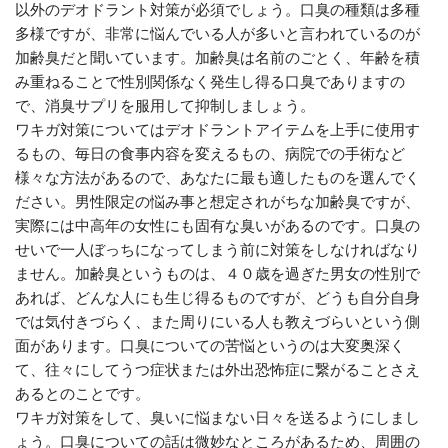
以外のデオドラント対策が必須でしょう。口臭の種類は多種
多様ですが、非常に悩んでいる人が多いと言われているのが
加齢臭だと聞いています。加齢臭は名前のごとく、年齢を積
み重ねることで性別関係なく発生し得る口臭でありますの
で、消臭サプリを服用して抑制しましょう。
ワキガ対策についてはデオドラントアイテムを上手に使用す
るもの、毎日の食事内容を変えるもの、病院での手術など
様々な方法があるので、あなたに最も適したものを選んでく
ださい。男性限定の悩み事と想定されがちな加齢臭ですが、
実際には中高年の女性にも固有な臭いがあるのです。口臭の
せいで一人ぼっちになってしまう前に対策をしなければなり
ません。加齢臭というものは、４０歳を過ぎた男女の性別で
あれば、どんな人にも生じ得るものですが、どうも自分自身
では気付きづらく、また周りにいる人も教えづらいという側
面があります。口臭についての苦悩というのは大変奥深く
て、往々にしてうつ症状または外出恐怖症に繋がることさえ
あるとのことです。
ワキガ対策をして、臭いに悩まない日々を送るようにしまし
ょう。口臭についての話は微妙なところがあるため、周囲の