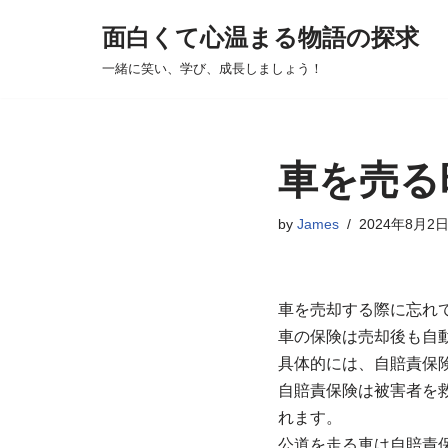
面白くて心温まる物語の探求
コ
一緒に笑い、学び、成長しましょう！
ン
テ
ン
ツ
車を売る
へ
ス
by
James
2024年8月2
キ
ッ
プ
車を売却する際に忘れ
車の保険は売却後も自
具体的には、自賠責保
自賠責保険は被害者を
れます。
公道を走る車は自賠責