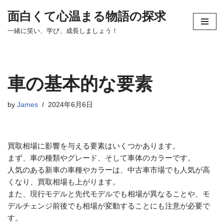
面白くて心温まる物語の探求
コ
一緒に笑い、学び、成長しましょう！
ン
テ
ン
ツ
車の基本的な要素
へ
ス
by
James
2024年6月6日
キ
ッ
プ
買取相場に影響を与える要素はいくつかあります。
まず、車の種類やグレード、そして車体のカラーです。
人気のある新車の車種やカラーは、中古車市場でも人気が高
くなり、買取相場も上がります。
また、現行モデルと先代モデルでも相場が異なることや、モ
デルチェンジ前後でも相場が変動することにも注意が必要で
す。