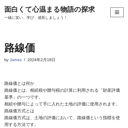
面白くて心温まる物語の探求
コ
一緒に笑い、学び、成長しましょう！
ン
テ
ン
ツ
路線価
へ
ス
by
James
2024年2月18日
キ
ッ
プ
路線価とは何か
路線価とは、相続税や贈与税の計算に利用される「財産評価
基準」の一つです。
相続や贈与によって手に入れた土地の評価に使用されます。
路線価方式とは
路線価方式は、土地の評価において、路線価という指標を使
用する方法です。