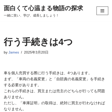
面白くて心温まる物語の探求
コ
一緒に笑い、学び、成長しましょう！
ン
テ
ン
ツ
行う手続きは4つ
へ
ス
by
James
2025年3月20日
キ
ッ
プ
車を個人売買する際に行う手続きは、4つあります。
まず、「車両の名義変更」と「自賠責の名義変更」を手続き
する必要があります。
これらの手続きは、買主または売主のどちらが行っても問題
ありません。
ただし、「車庫証明」の取得は、絶対に買主が行わなければ
なりません。