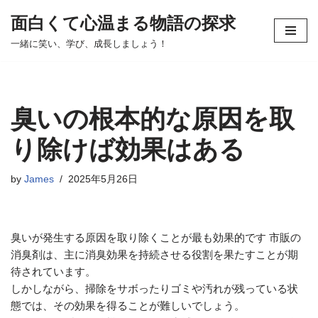
面白くて心温まる物語の探求
コ
一緒に笑い、学び、成長しましょう！
ン
テ
ン
ツ
臭いの根本的な原因を取
へ
ス
り除けば効果はある
キ
ッ
by
James
2025年5月26日
プ
臭いが発生する原因を取り除くことが最も効果的です 市販の
消臭剤は、主に消臭効果を持続させる役割を果たすことが期
待されています。
しかしながら、掃除をサボったりゴミや汚れが残っている状
態では、その効果を得ることが難しいでしょう。