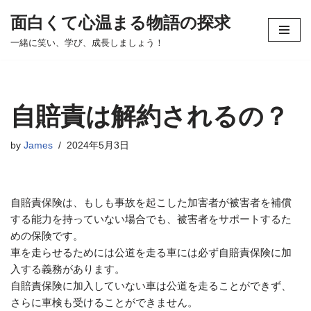
面白くて心温まる物語の探求
コ
一緒に笑い、学び、成長しましょう！
ン
テ
ン
ツ
自賠責は解約されるの？
へ
ス
by
James
2024年5月3日
キ
ッ
プ
自賠責保険は、もしも事故を起こした加害者が被害者を補償
する能力を持っていない場合でも、被害者をサポートするた
めの保険です。
車を走らせるためには公道を走る車には必ず自賠責保険に加
入する義務があります。
自賠責保険に加入していない車は公道を走ることができず、
さらに車検も受けることができません。