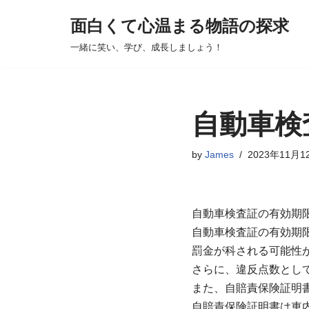
面白くて心温まる物語の探求
コ
一緒に笑い、学び、成長しましょう！
ン
テ
ン
ツ
自動車検
へ
ス
by
James
2023年11月1
キ
ッ
プ
自動車検査証の有効期
自動車検査証の有効期
罰金が科される可能性
さらに、違反点数とし
また、自賠責保険証明
自賠責保険証明書は車