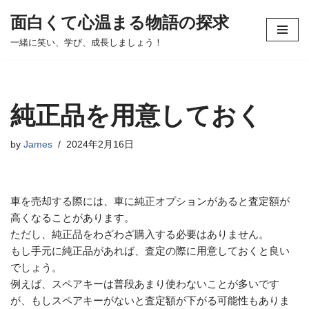
面白くて心温まる物語の探求
コ
一緒に笑い、学び、成長しましょう！
ン
テ
ン
ツ
純正品を用意しておく
へ
ス
by
James
2024年2月16日
キ
ッ
プ
車を売却する際には、車に純正オプションがあると査定額が
高くなることがあります。
ただし、純正品をわざわざ購入する必要はありません。
もし手元に純正品があれば、査定の際に用意しておくと良い
でしょう。
例えば、スペアキーは普段あまり使わないことが多いです
が、もしスペアキーがないと査定額が下がる可能性もありま