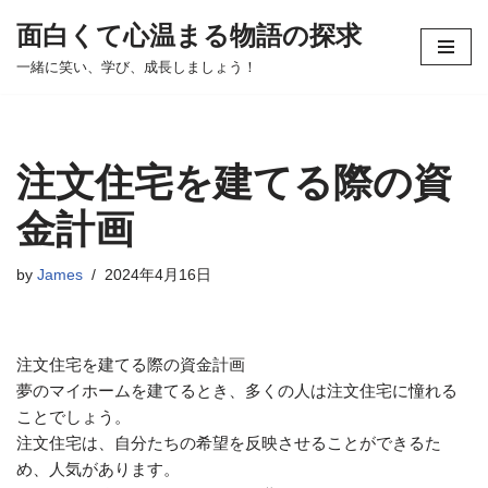
面白くて心温まる物語の探求
コ
一緒に笑い、学び、成長しましょう！
ン
テ
ン
ツ
注文住宅を建てる際の資
へ
ス
金計画
キ
ッ
by
James
2024年4月16日
プ
注文住宅を建てる際の資金計画
夢のマイホームを建てるとき、多くの人は注文住宅に憧れる
ことでしょう。
注文住宅は、自分たちの希望を反映させることができるた
め、人気があります。