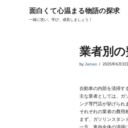
面白くて心温まる物語の探求
コ
一緒に笑い、学び、成長しましょう！
ン
テ
ン
ツ
業者別の
へ
ス
by
James
2025年6月3
キ
ッ
プ
自動車の内部を清掃す
主な業者としては、ガ
ング専門店が挙げられ
それぞれの業者の費用
まず、ガソリンスタンド
一方、車内全体の清掃に