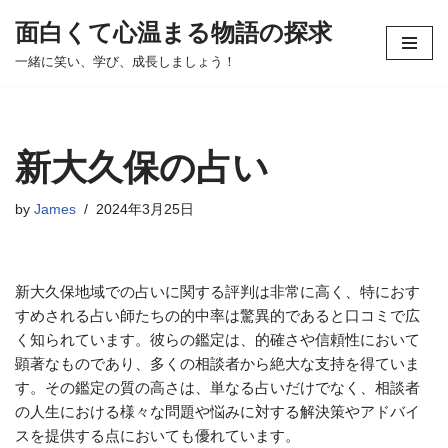
面白くて心温まる物語の探求
コ
一緒に笑い、学び、成長しましょう！
ン
テ
ン
ツ
新大久保の占い
へ
ス
by
James
2024年3月25日
キ
ッ
プ
新大久保地域での占いに関する評判は非常に高く、特におす
すめされる占い師たちの的中率は驚異的であると口コミで広
く知られています。彼らの鑑定は、的確さや信頼性において
顕著なものであり、多くの相談者から絶大な支持を得ていま
す。その鑑定の質の高さは、単なる占いだけでなく、相談者
の人生における様々な問題や悩みに対する解決策やアドバイ
スを提供する点においても優れています。