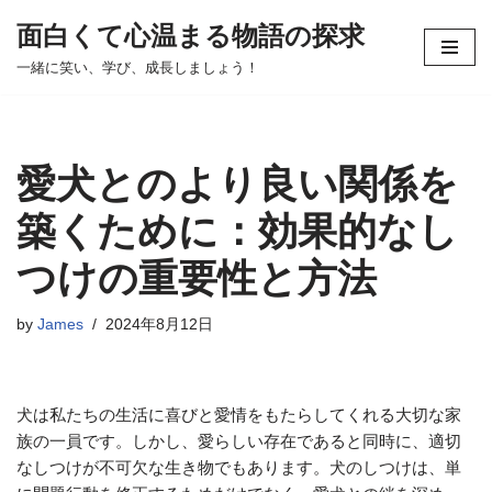
面白くて心温まる物語の探求
コ
一緒に笑い、学び、成長しましょう！
ン
テ
ン
ツ
愛犬とのより良い関係を
へ
ス
築くために：効果的なし
キ
つけの重要性と方法
ッ
プ
by
James
2024年8月12日
犬は私たちの生活に喜びと愛情をもたらしてくれる大切な家
族の一員です。しかし、愛らしい存在であると同時に、適切
なしつけが不可欠な生き物でもあります。犬のしつけは、単