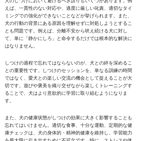
犬のしつけにおいて避けるべき誤りもいくつかあります。例
えば、一貫性のない対応や、過度に厳しい叱責、適切なタイ
ミングでの強化ができないことなどが挙げられます。また、
犬の行動の背景にある原因を理解せずに対処しようとするこ
とも問題です。例えば、分離不安から吠え続ける犬に対し
て、単に「静かにしろ」と命令するだけでは根本的な解決に
はなりません。
しつけの過程で忘れてはならないのが、犬との絆を深めるこ
との重要性です。しつけのセッションを、単なる訓練の時間
ではなく、愛犬との楽しい交流の機会として捉えることが大
切です。遊びや褒美を織り交ぜながら楽しくトレーニングす
ることで、犬はより意欲的に学習に取り組むようになりま
す。
また、犬の健康状態がしつけの効果に大きく影響することも
忘れてはいけません。適切な食事、十分な運動、定期的な健
康チェックは、犬の身体的・精神的健康を維持し、学習能力
を最大限に引き出すために不可欠です。特に、ストレスや体