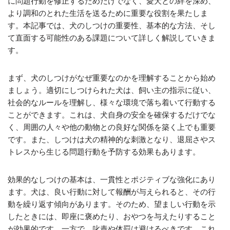
に問題行動を修正するためだけでなく、愛犬との絆を深め、
より調和のとれた生活を送るために重要な役割を果たしま
す。本記事では、犬のしつけの重要性、基本的な方法、そし
て直面する可能性のある課題について詳しく解説していきま
す。
まず、犬のしつけがなぜ重要なのかを理解することから始め
ましょう。適切にしつけられた犬は、飼い主の指示に従い、
社会的なルールを理解し、様々な環境で落ち着いて行動する
ことができます。これは、犬自身の安全を確保するだけでな
く、周囲の人々や他の動物との良好な関係を築く上でも重要
です。また、しつけは犬の精神的な刺激となり、退屈さやス
トレスから生じる問題行動を予防する効果もあります。
効果的なしつけの基本は、一貫性とポジティブな強化にあり
ます。犬は、良い行動に対して報酬が与えられると、その行
動を繰り返す傾向があります。そのため、望ましい行動を示
したときには、即座に褒めたり、おやつを与えたりすること
が効果的です。一方で、叱責や体罰は避けるべきです。これ