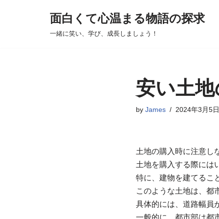
面白くて心温まる物語の探求
コ
一緒に笑い、学び、成長しましょう！
ン
テ
ン
ツ
安い土地
へ
ス
by
James
2024年3月5
キ
ッ
プ
土地の購入時に注意し
土地を購入する際には
特に、建物を建てるこ
このような土地は、都
具体的には、道路幅員
一般的に、都市部は都