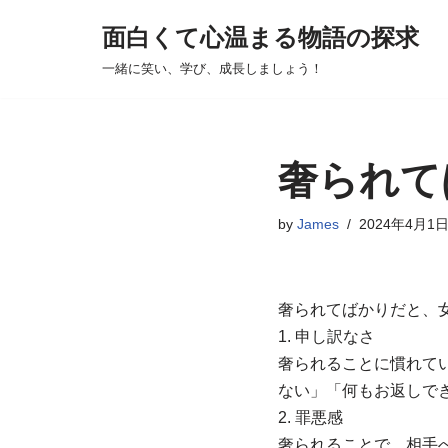
面白くて心温まる物語の探求
コ
一緒に笑い、学び、成長しましょう！
ン
テ
ン
ツ
奢られて
へ
ス
by
James
2024年4月1
キ
ッ
プ
奢られてばかりだと、
1. 申し訳なさ
奢られることに慣れて
ない」「何もお返しで
2. 罪悪感
奢られることで、相手