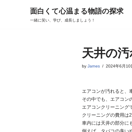
面白くて心温まる物語の探求
コ
一緒に笑い、学び、成長しましょう！
ン
テ
ン
ツ
天井の汚
へ
ス
by
James
2024年6月10
キ
ッ
プ
エアコンが汚れると、
その中でも、エアコン
エアコンクリーニング
クリーニングの費用は2万
車内には天井の部分に
例えば、タバコの臭い