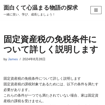
面白くて心温まる物語の探求
コ
一緒に笑い、学び、成長しましょう！
ン
テ
ン
ツ
固定資産税の免税条件に
へ
ス
ついて詳しく説明します
キ
ッ
by
James
2024年8月28日
プ
固定資産税の免税条件について詳しく説明します
固定資産税の課税対象であるためには、以下の条件を満たす
必要があります。
これらの条件が一つでも満たされていない場合、家は固定資
産税の課税を受けません。