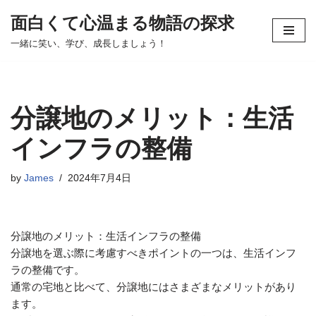
面白くて心温まる物語の探求
コ
一緒に笑い、学び、成長しましょう！
ン
テ
ン
ツ
分譲地のメリット：生活
へ
ス
インフラの整備
キ
ッ
by
James
2024年7月4日
プ
分譲地のメリット：生活インフラの整備
分譲地を選ぶ際に考慮すべきポイントの一つは、生活インフ
ラの整備です。
通常の宅地と比べて、分譲地にはさまざまなメリットがあり
ます。