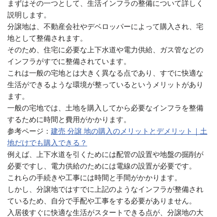
まずはその一つとして、生活インフラの整備について詳しく
説明します。
分譲地は、不動産会社やデベロッパーによって購入され、宅
地として整備されます。
そのため、住宅に必要な上下水道や電力供給、ガス管などの
インフラがすでに整備されています。
これは一般の宅地とは大きく異なる点であり、すでに快適な
生活ができるような環境が整っているというメリットがあり
ます。
一般の宅地では、土地を購入してから必要なインフラを整備
するために時間と費用がかかります。
参考ページ：
建売 分譲 地の購入のメリットとデメリット｜土
地だけでも購入できる？
例えば、上下水道を引くためには配管の設置や地盤の掘削が
必要ですし、電力供給のためには電線の設置が必要です。
これらの手続きや工事には時間と手間がかかります。
しかし、分譲地ではすでに上記のようなインフラが整備され
ているため、自分で手配や工事をする必要がありません。
入居後すぐに快適な生活がスタートできる点が、分譲地の大