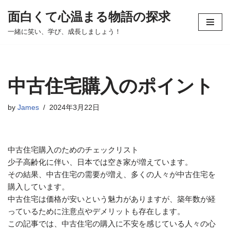
面白くて心温まる物語の探求
コ
一緒に笑い、学び、成長しましょう！
ン
テ
ン
ツ
中古住宅購入のポイント
へ
ス
by
James
2024年3月22日
キ
ッ
プ
中古住宅購入のためのチェックリスト
少子高齢化に伴い、日本では空き家が増えています。
その結果、中古住宅の需要が増え、多くの人々が中古住宅を
購入しています。
中古住宅は価格が安いという魅力がありますが、築年数が経
っているために注意点やデメリットも存在します。
この記事では、中古住宅の購入に不安を感じている人々の心