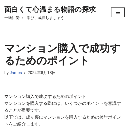
面白くて心温まる物語の探求
コ
一緒に笑い、学び、成長しましょう！
ン
テ
ン
ツ
マンション購入で成功す
へ
ス
るためのポイント
キ
ッ
by
James
2024年6月18日
プ
マンション購入で成功するためのポイント
マンションを購入する際には、いくつかのポイントを意識す
ることが重要です。
以下では、成功裏にマンションを購入するための検討ポイン
トをご紹介します。