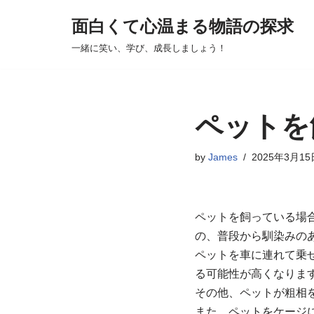
面白くて心温まる物語の探求
コ
一緒に笑い、学び、成長しましょう！
ン
テ
ン
ツ
ペットを
へ
ス
by
James
2025年3月15
キ
ッ
プ
ペットを飼っている場
の、普段から馴染みの
ペットを車に連れて乗
る可能性が高くなりま
その他、ペットが粗相
また、ペットをケージ