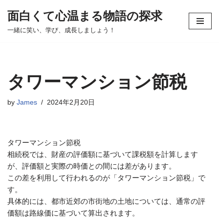
面白くて心温まる物語の探求
コ
一緒に笑い、学び、成長しましょう！
ン
テ
ン
ツ
タワーマンション節税
へ
ス
by
James
2024年2月20日
キ
ッ
プ
タワーマンション節税
相続税では、財産の評価額に基づいて課税額を計算します
が、評価額と実際の時価との間には差があります。
この差を利用して行われるのが「タワーマンション節税」で
す。
具体的には、都市近郊の市街地の土地については、通常の評
価額は路線価に基づいて算出されます。