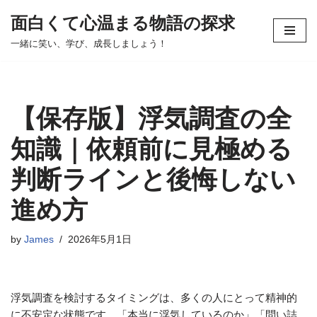
面白くて心温まる物語の探求
コ
一緒に笑い、学び、成長しましょう！
ン
テ
ン
ツ
【保存版】浮気調査の全
へ
ス
知識｜依頼前に見極める
キ
判断ラインと後悔しない
ッ
プ
進め方
by
James
2026年5月1日
浮気調査を検討するタイミングは、多くの人にとって精神的
に不安定な状態です。「本当に浮気しているのか」「問い詰