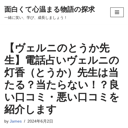
面白くて心温まる物語の探求
コ
一緒に笑い、学び、成長しましょう！
ン
テ
ン
ツ
【ヴェルニのとうか先
へ
ス
生】電話占いヴェルニの
キ
灯香（とうか）先生は当
ッ
プ
たる？当たらない！？良
い口コミ・悪い口コミを
紹介します
by
James
2024年6月2日