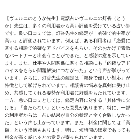
【ヴェルニのとうか先生】電話占いヴェルニの灯香（とう
か）先生は、多くの利用者から高い評価を受けている占い師
です。良い口コミでは、灯香先生の鑑定が「的確で的中率が
高い」と評価されています。例えば、ある利用者は「恋愛に
関する相談で的確なアドバイスをもらい、そのおかげで素敵
なパートナーと出会うことができた」と感謝の意を示してい
ます。また、仕事や人間関係に関する相談にも「的確なアド
バイスをもらい問題解決につながった」という声が挙がって
います。さらに、灯香先生の鑑定は「親身で優しい対応」が
特徴として挙げられています。相談者の悩みを真剣に受け止
め、共感してくれる姿勢が利用者に好感をもたれています。
一方、悪い口コミとしては、鑑定内容に対する「具体性に欠
ける」「当たらない」といった意見があります。特に、一部
の利用者からは「占い結果が自分の状況と全く合致しなかっ
た」という声も上がっています。また、料金に関しては「高
額」という指摘もあります。特に、短時間の鑑定であっても
料金が高く感じるとの意見が寄せられています。