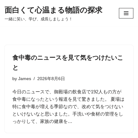
面白くて心温まる物語の探求
コ
一緒に笑い、学び、成長しましょう！
ン
テ
ン
ツ
へ
食中毒のニュースを見て気をつけたいこ
ス
と
キ
ッ
by
James
2026年8月6日
プ
今日のニュースで、御殿場の飲食店で192人もの方が
食中毒になったという報道を見て驚きました。 夏場は
特に食中毒が増える季節なので、改めて気をつけない
といけないなと思いました。手洗いや食材の管理をし
っかりして、家族の健康を…